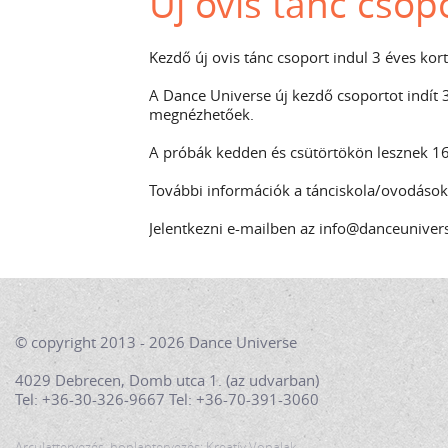
Új ovis tánc cso
Kezdő új ovis tánc csoport indul 3 éves ko
A Dance Universe új kezdő csoportot indít 3
megnézhetőek.
A próbák kedden és csütörtökön lesznek 16:
További információk a tánciskola/ovodások
Jelentkezni e-mailben az info@danceunive
© copyright 2013 - 2026 Dance Universe
4029 Debrecen, Domb utca 1. (az udvarban)
Tel: +36-30-326-9667 Tel: +36-70-391-3060
Arculattervezés, honlaptervezés: Kreatív Vonalak